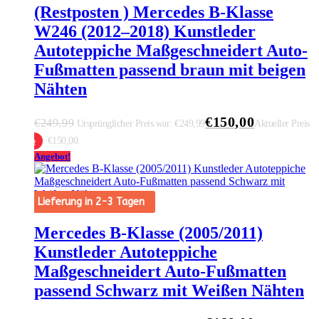
(Restposten ) Mercedes B-Klasse
W246 (2012–2018) Kunstleder
Autoteppiche Maßgeschneidert Auto-
Fußmatten passend braun mit beigen
Nähten
€
150,00
€
249,99
Ursprünglicher Preis war: €249,99
Aktueller Preis
ist: €150,00.
 Warenkorb
Angebot!
Lieferung in 2-3 Tagen
Mercedes B-Klasse (2005/2011)
Kunstleder Autoteppiche
Maßgeschneidert Auto-Fußmatten
passend Schwarz mit Weißen Nähten