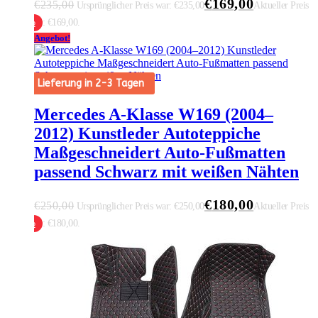
€
169,00
€
235,00
Ursprünglicher Preis war: €235,00
Aktueller Preis
ist: €169,00.
 Warenkorb
Angebot!
Lieferung in 2-3 Tagen
Mercedes A-Klasse W169 (2004–
2012) Kunstleder Autoteppiche
Maßgeschneidert Auto-Fußmatten
passend Schwarz mit weißen Nähten
€
180,00
€
250,00
Ursprünglicher Preis war: €250,00
Aktueller Preis
ist: €180,00.
 Warenkorb