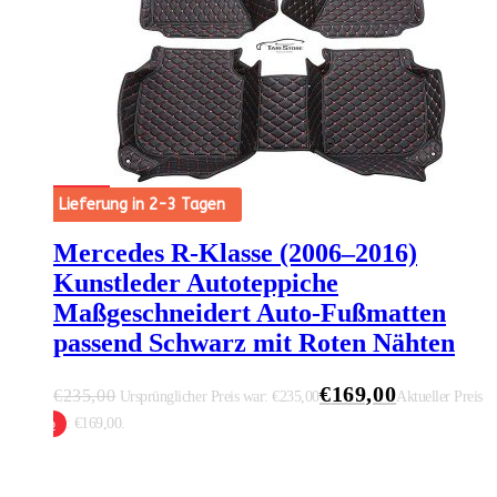
Angebot!
Lieferung in 2-3 Tagen
Mercedes R-Klasse (2006–2016)
Kunstleder Autoteppiche
Maßgeschneidert Auto-Fußmatten
passend Schwarz mit Roten Nähten
€
169,00
€
235,00
Ursprünglicher Preis war: €235,00
Aktueller Preis
ist: €169,00.
 Warenkorb