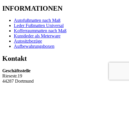
INFORMATIONEN
Autofußmatten nach Maß
Leder Fußmatten Universal
Kofferraummatten nach Maß
Kunstleder als Meterware
Autositzbezüge
Aufbewahrungsboxen
Kontakt
Geschäftsstelle
Riesestr.19
44287 Dortmund
Telefon
+49 (0) 231 62825928
Email
info@taristore.com
© 2018- 2024 Tari Store - Alle Rechte vorbehalten.
Shopping Basket