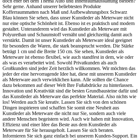
doch eher bei dem Thema Auto und Innenraumausstattung bleiben?
Sehr gerne. Anhand unserer beliebtesten Produkte
Kofferraummatten nach Maß und Aufbewahrungsbox Schwarz
Blau können Sie sehen, dass unser Kunstleder als Meterware nicht
nur eine optische Schönheit ist. Ebenso ist es praktisch und modern
gestaltet. Unteranderem wird das Kunstleder als Meterware mit
Polyurethan und Schaumstoff vernäht und gleichzeitig damit auch
verstärkt. Damit ist unser Kunstleder als Meterware ideal geeignet
für besonders die Waren, die stark beansprucht werden. Die Stärke
beträgt 1 cm und die Breite 150 cm. Sie sehen, Kunstleder als
Meterware ist ebenso flexibel, wie auch standfest in dem, wie oder
als was es verarbeitet wird. Sowohl Privatkunden als auch
Großkunden sind jeder Zeit herzlich willkommen. Wir möchten das
jeder der eine hervorragende Idee hat, diese mit unserem Kunstleder
als Meterware auch verwirklichen kann. Alle sollten die Chance
dazu bekommen auf dieser Welt Ihre Fußabdrücke zu hinterlassen.
Innovation und Kreativität sind die besten Grundbausteine dafür und
das Kunstleder als Meterware das perfekte Material. Also nichts wie
los! Werden auch Sie kreativ. Lassen Sie sich von den schönen
Dingen inspirieren und schaffen Sie somit eine Neuheit aus
Kunstleder als Meterware die nicht nur Sie, sondern auch viele
andere Menschen begeistern wird. Auch wir haben mit Innovation,
Effizienz und einer Idee das Beste aus dem Kunstleder als
Meterware für Sie herausgeholt. Lassen Sie sich beraten.
Informieren Sie sich ganz einfach bei unserem Kunden-Support. Ein