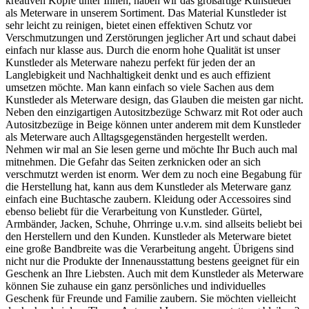
kreativen Köpfe unter Ihnen, haben wir das großartige Kunstleder
als Meterware in unserem Sortiment. Das Material Kunstleder ist
sehr leicht zu reinigen, bietet einen effektiven Schutz vor
Verschmutzungen und Zerstörungen jeglicher Art und schaut dabei
einfach nur klasse aus. Durch die enorm hohe Qualität ist unser
Kunstleder als Meterware nahezu perfekt für jeden der an
Langlebigkeit und Nachhaltigkeit denkt und es auch effizient
umsetzen möchte. Man kann einfach so viele Sachen aus dem
Kunstleder als Meterware design, das Glauben die meisten gar nicht.
Neben den einzigartigen Autositzbezüge Schwarz mit Rot oder auch
Autositzbezüge in Beige können unter anderem mit dem Kunstleder
als Meterware auch Alltagsgegenständen hergestellt werden.
Nehmen wir mal an Sie lesen gerne und möchte Ihr Buch auch mal
mitnehmen. Die Gefahr das Seiten zerknicken oder an sich
verschmutzt werden ist enorm. Wer dem zu noch eine Begabung für
die Herstellung hat, kann aus dem Kunstleder als Meterware ganz
einfach eine Buchtasche zaubern. Kleidung oder Accessoires sind
ebenso beliebt für die Verarbeitung von Kunstleder. Gürtel,
Armbänder, Jacken, Schuhe, Ohrringe u.v.m. sind allseits beliebt bei
den Herstellern und den Kunden. Kunstleder als Meterware bietet
eine große Bandbreite was die Verarbeitung angeht. Übrigens sind
nicht nur die Produkte der Innenausstattung bestens geeignet für ein
Geschenk an Ihre Liebsten. Auch mit dem Kunstleder als Meterware
können Sie zuhause ein ganz persönliches und individuelles
Geschenk für Freunde und Familie zaubern. Sie möchten vielleicht