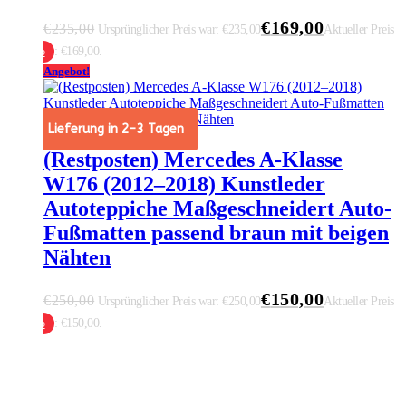
€
169,00
€
235,00
Ursprünglicher Preis war: €235,00
Aktueller Preis
ist: €169,00.
 Warenkorb
Angebot!
Lieferung in 2-3 Tagen
(Restposten) Mercedes A-Klasse
W176 (2012–2018) Kunstleder
Autoteppiche Maßgeschneidert Auto-
Fußmatten passend braun mit beigen
Nähten
€
150,00
€
250,00
Ursprünglicher Preis war: €250,00
Aktueller Preis
ist: €150,00.
 Warenkorb