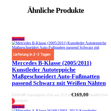
Ähnliche Produkte
Angebot!
Lieferung in 2-3 Tagen
Mercedes B-Klasse (2005/2011)
Kunstleder Autoteppiche
Maßgeschneidert Auto-Fußmatten
passend Schwarz mit Weißen Nähten
€
169,00
€
235,00
Ursprünglicher Preis war: €235,00
Aktueller Preis
ist: €169,00.
 Warenkorb
Angebot!