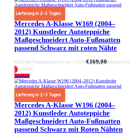
Lieferung in 2-3 Tagen
Mercedes A-Klasse W169 (2004–
2012) Kunstleder Autoteppiche
Maßgeschneidert Auto-Fußmatten
passend Schwarz mit roten Nähte
€
169,00
€
235,00
Ursprünglicher Preis war: €235,00
Aktueller Preis
ist: €169,00.
 Warenkorb
Angebot!
Lieferung in 2-3 Tagen
Mercedes A-Klasse W196 (2004–
2012) Kunstleder Autoteppiche
Maßgeschneidert Auto-Fußmatten
passend Schwarz mit Roten Nähten