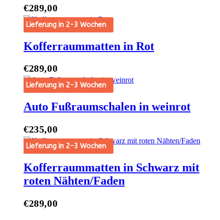
€
289,00
t Options
Lieferung in 2-3 Wochen
Kofferraummatten in Rot
€
289,00
t Options
Lieferung in 2-3 Wochen
Auto Fußraumschalen in weinrot
€
235,00
t Options
Lieferung in 2-3 Wochen
Kofferraummatten in Schwarz mit
roten Nähten/Faden
€
289,00
t Options