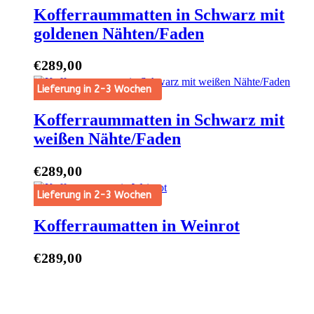
Kofferraummatten in Schwarz mit
goldenen Nähten/Faden
€
289,00
t Options
Lieferung in 2-3 Wochen
Kofferraummatten in Schwarz mit
weißen Nähte/Faden
€
289,00
t Options
Lieferung in 2-3 Wochen
Kofferraumatten in Weinrot
€
289,00
t Options