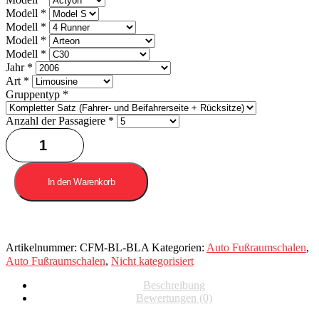
Modell
*
Modell
*
Modell
*
Modell
*
Jahr
*
Art
*
Gruppentyp
*
Anzahl der Passagiere
*
Auto
Fußraumschalen
in
schwarz
In den Warenkorb
mit
schwarzen
Nähten/Faden
Menge
Artikelnummer:
CFM-BL-BLA
Kategorien:
Auto Fußraumschalen
,
Auto Fußraumschalen
,
Nicht kategorisiert
Beschreibung
Bewertungen (0)