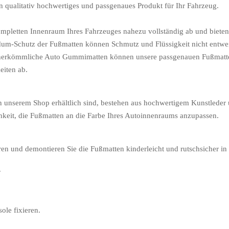
 ein qualitativ hochwertiges und passgenaues Produkt für Ihr Fahrzeug.
pletten Innenraum Ihres Fahrzeuges nahezu vollständig ab und bieten
m-Schutz der Fußmatten können Schmutz und Flüssigkeit nicht entwei
 herkömmliche Auto Gummimatten können unsere passgenauen Fußmatte
eiten ab.
n unserem Shop erhältlich sind, bestehen aus hochwertigem Kunstleder 
chkeit, die Fußmatten an die Farbe Ihres Autoinnenraums anzupassen.
n und demontieren Sie die Fußmatten kinderleicht und rutschsicher in n
.
ole fixieren.