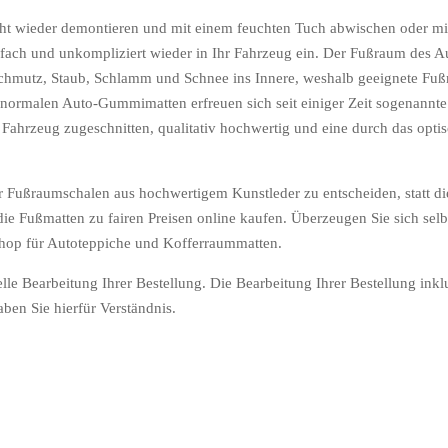
cht wieder demontieren und mit einem feuchten Tuch abwischen oder m
fach und unkompliziert wieder in Ihr Fahrzeug ein. Der Fußraum des Au
Schmutz, Staub, Schlamm und Schnee ins Innere, weshalb geeignete Fußm
normalen Auto-Gummimatten erfreuen sich seit einiger Zeit sogenannt
hr Fahrzeug zugeschnitten, qualitativ hochwertig und eine durch das opt
h für Fußraumschalen aus hochwertigem Kunstleder zu entscheiden, statt
e Fußmatten zu fairen Preisen online kaufen. Überzeugen Sie sich selb
eshop für Autoteppiche und Kofferraummatten.
elle Bearbeitung Ihrer Bestellung. Die Bearbeitung Ihrer Bestellung in
aben Sie hierfür Verständnis.