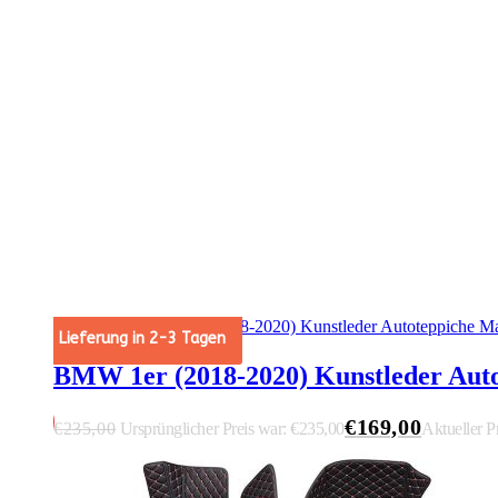
Angebot!
Lieferung in 2-3 Tagen
BMW 1er (2018-2020) Kunstleder Aut
korb
€
169,00
€
235,00
Ursprünglicher Preis war: €235,00
Aktueller Pr