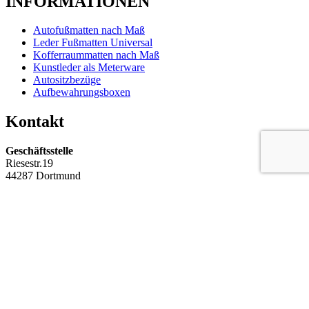
INFORMATIONEN
Autofußmatten nach Maß
Leder Fußmatten Universal
Kofferraummatten nach Maß
Kunstleder als Meterware
Autositzbezüge
Aufbewahrungsboxen
Kontakt
Geschäftsstelle
Riesestr.19
44287 Dortmund
Telefon
+49 (0) 231 62825928
Email
info@taristore.com
© 2018- 2024 Tari Store - Alle Rechte vorbehalten.
Shopping Basket