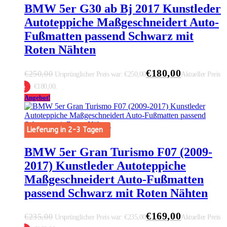
BMW 5er G30 ab Bj 2017 Kunstleder
Autoteppiche Maßgeschneidert Auto-
Fußmatten passend Schwarz mit
Roten Nähten
€
180,00
€
250,00
Ursprünglicher Preis war: €250,00
Aktueller Preis
ist: €180,00.
 Warenkorb
Angebot!
Lieferung in 2-3 Tagen
BMW 5er Gran Turismo F07 (2009-
2017) Kunstleder Autoteppiche
Maßgeschneidert Auto-Fußmatten
passend Schwarz mit Roten Nähten
€
169,00
€
235,00
Ursprünglicher Preis war: €235,00
Aktueller Preis