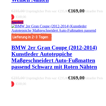
€
169,00
€
235,00
Ursprünglicher Preis war: €235,00
Aktueller Preis
ist: €169,00.
 Warenkorb
Angebot!
Lieferung in 2-3 Tagen
BMW 2er Gran Coupe (2012-2014)
Kunstleder Autoteppiche
Maßgeschneidert Auto-Fußmatten
passend Schwarz mit Roten Nähten
€
169,00
€
235,00
Ursprünglicher Preis war: €235,00
Aktueller Preis
ist: €169,00.
 Warenkorb