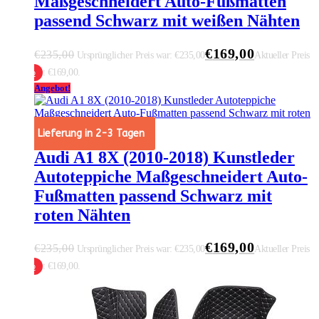
Maßgeschneidert Auto-Fußmatten
passend Schwarz mit weißen Nähten
€
169,00
€
235,00
Ursprünglicher Preis war: €235,00
Aktueller Preis
ist: €169,00.
 Warenkorb
Angebot!
Lieferung in 2-3 Tagen
Audi A1 8X (2010-2018) Kunstleder
Autoteppiche Maßgeschneidert Auto-
Fußmatten passend Schwarz mit
roten Nähten
€
169,00
€
235,00
Ursprünglicher Preis war: €235,00
Aktueller Preis
ist: €169,00.
 Warenkorb