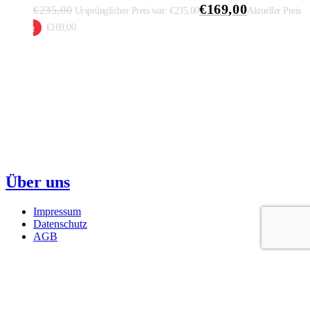
€
169,00
€
235,00
Ursprünglicher Preis war: €235,00
Aktueller Preis
ist: €169,00.
 Warenkorb
Über uns
Impressum
Datenschutz
AGB