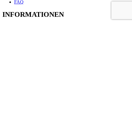
FAQ
INFORMATIONEN
Autofußmatten nach Maß
Leder Fußmatten Universal
Kofferraummatten nach Maß
Kunstleder als Meterware
Autositzbezüge
Aufbewahrungsboxen
Kontakt
Geschäftsstelle
Riesestr.19
44287 Dortmund
Telefon
+49 (0) 231 62825928
Email
info@taristore.com
© 2018- 2024 Tari Store - Alle Rechte vorbehalten.
Shopping Basket