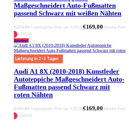
Maßgeschneidert Auto-Fußmatten
passend Schwarz mit weißen Nähten
€
169,00
€
235,00
Ursprünglicher Preis war: €235,00
Aktueller Preis
ist: €169,00.
 Warenkorb
Angebot!
Lieferung in 2-3 Tagen
Audi A1 8X (2010-2018) Kunstleder
Autoteppiche Maßgeschneidert Auto-
Fußmatten passend Schwarz mit
roten Nähten
€
169,00
€
235,00
Ursprünglicher Preis war: €235,00
Aktueller Preis
ist: €169,00.
 Warenkorb