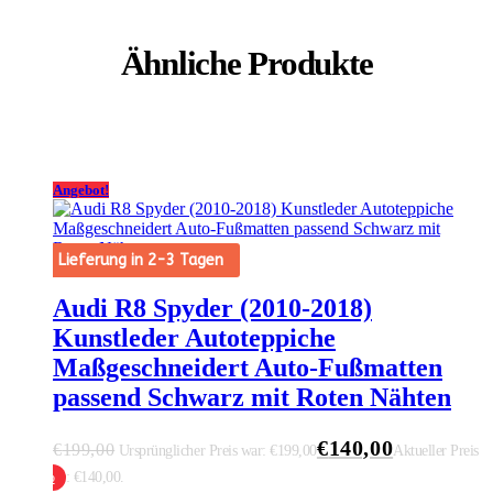
Ähnliche Produkte
Angebot!
Lieferung in 2-3 Tagen
Audi R8 Spyder (2010-2018)
Kunstleder Autoteppiche
Maßgeschneidert Auto-Fußmatten
passend Schwarz mit Roten Nähten
€
140,00
€
199,00
Ursprünglicher Preis war: €199,00
Aktueller Preis
ist: €140,00.
 Warenkorb