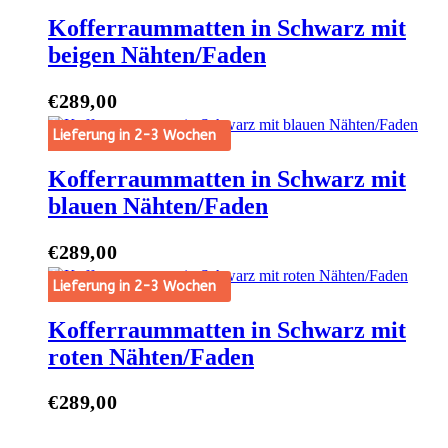
Varianten
Kofferraummatten in Schwarz mit
auf.
beigen Nähten/Faden
Die
Optionen
können
€
289,00
t Options
auf
der
Lieferung in 2-3 Wochen
Produktseite
gewählt
Kofferraummatten in Schwarz mit
werden
blauen Nähten/Faden
€
289,00
t Options
Lieferung in 2-3 Wochen
Kofferraummatten in Schwarz mit
roten Nähten/Faden
€
289,00
t Options