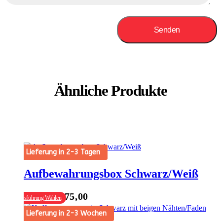
Ähnliche Produkte
Lieferung in 2-3 Tagen
Aufbewahrungsbox Schwarz/Weiß
Dieses
€
50,00
€
75,00
–
Ausführung Wählen
Produkt
weist
Lieferung in 2-3 Wochen
mehrere