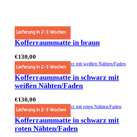
Lieferung in 2-3 Wochen
Kofferraummatte in braun
€
130,00
t Options
Lieferung in 2-3 Wochen
Kofferraummatte in schwarz mit
weißen Nähten/Faden
€
130,00
t Options
Lieferung in 2-3 Wochen
Kofferraummatte in schwarz mit
roten Nähten/Faden